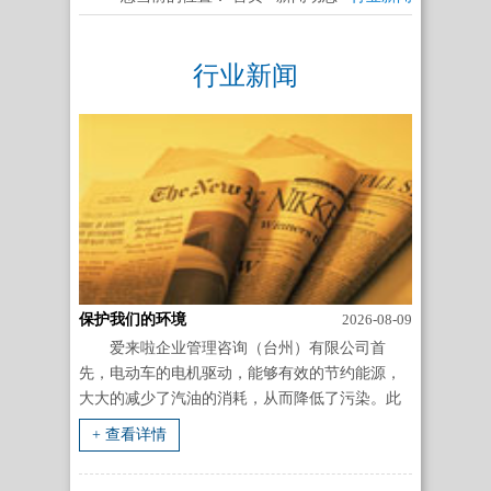
行业新闻
保护我们的环境
2026-08-09
爱来啦企业管理咨询（台州）有限公司首
先，电动车的电机驱动，能够有效的节约能源，
大大的减少了汽油的消耗，从而降低了污染。此
外，发动机也比汽油机更加环保，节省排放，有
+ 查看详情
效地保护我们的环境。......