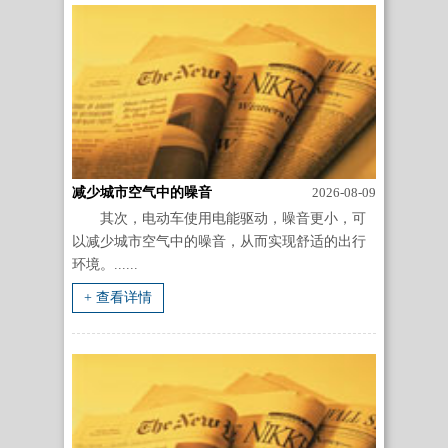
减少城市空气中的噪音
2026-08-09
其次，电动车使用电能驱动，噪音更小，可
以减少城市空气中的噪音，从而实现舒适的出行
环境。......
+ 查看详情